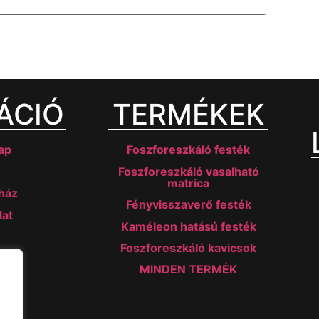
ÁCIÓ
TERMÉKEK
ap
Foszforeszkáló festék
Foszforeszkáló vasalható
matrica
ház
Fényvisszaverő festék
lat
Kaméleon hatású festék
Foszforeszkáló kavicsok
MINDEN TERMÉK