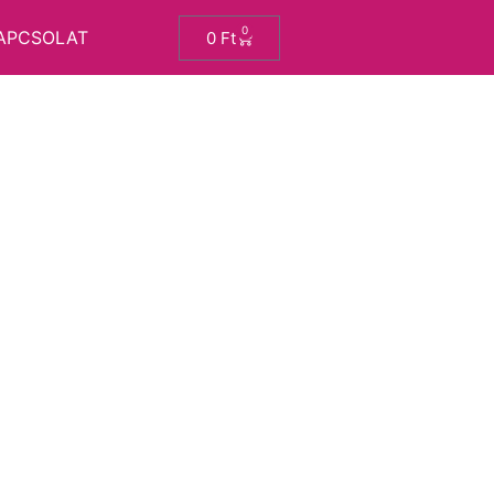
0
APCSOLAT
0
Ft