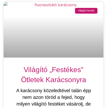
Világító festék
Világító „festékes”
Ötletek Karácsonyra
A karácsony közeledtével talán épp
nem azon töröd a fejed, hogy
milyen világító festéket vásárolj, de