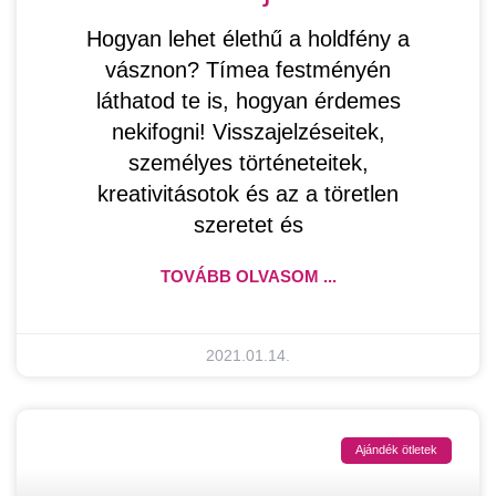
Hogyan lehet élethű a holdfény a
vásznon? Tímea festményén
láthatod te is, hogyan érdemes
nekifogni! Visszajelzéseitek,
személyes történeteitek,
kreativitásotok és az a töretlen
szeretet és
TOVÁBB OLVASOM ...
2021.01.14.
Ajándék ötletek