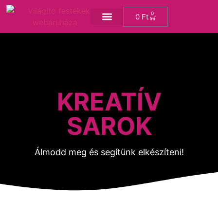
0
0
Ft
KREATÍV SAROK
KREATÍV
SAROK
Álmodd meg és segítünk elkészíteni!