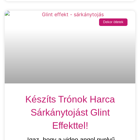
Dekor ötletek
Készíts Trónok Harca
Sárkánytojást Glint
Effekttel!
Igaz, hogy a video angol nyelvű,