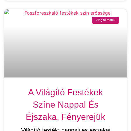
Világító festék
A Világító Festékek
Színe Nappal És
Éjszaka, Fényerejük
Világító festék: nappali és éjszakai