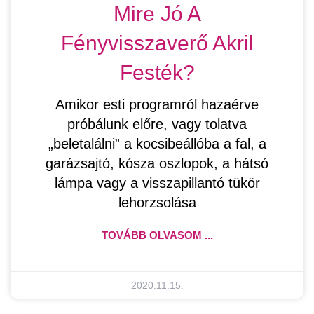
Mire Jó A
Fényvisszaverő Akril
Festék?
Amikor esti programról hazaérve
próbálunk előre, vagy tolatva
„beletalálni” a kocsibeállóba a fal, a
garázsajtó, kósza oszlopok, a hátsó
lámpa vagy a visszapillantó tükör
lehorzsolása
TOVÁBB OLVASOM ...
2020.11.15.