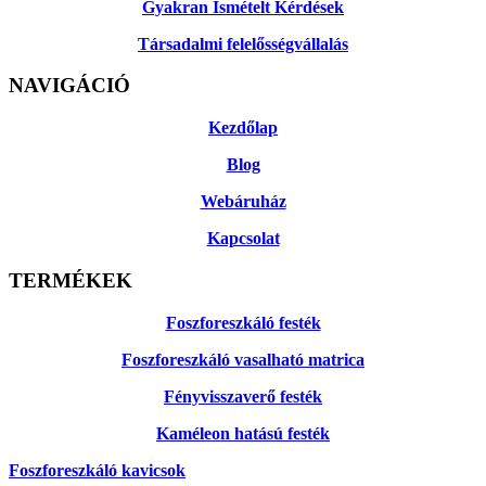
Gyakran Ismételt Kérdések
Társadalmi felelősségvállalás
NAVIGÁCIÓ
Kezdőlap
Blog
Webáruház
Kapcsolat
TERMÉKEK
Foszforeszkáló festék
Foszforeszkáló vasalható matrica
Fényvisszaverő festék
Kaméleon hatású festék
Foszforeszkáló kavicsok