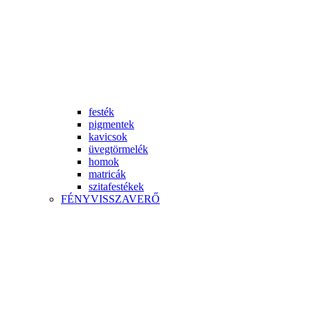
festék
pigmentek
kavicsok
üvegtörmelék
homok
matricák
szitafestékek
FÉNYVISSZAVERŐ