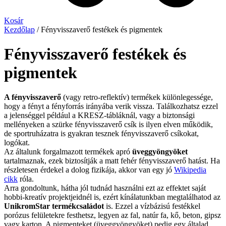
Kosár
Kezdőlap
/ Fényvisszaverő festékek és pigmentek
Fényvisszaverő festékek és
pigmentek
A fényvisszaverő
(vagy retro-reflektív) termékek különlegessége,
hogy a fényt a fényforrás irányába verik vissza. Találkozhatsz ezzel
a jelenséggel például a KRESZ-tábláknál, vagy a biztonsági
mellényeken a szürke fényvisszaverő csík is ilyen elven működik,
de sportruházatra is gyakran tesznek fényvisszaverő csíkokat,
logókat.
Az általunk forgalmazott termékek apró
üveggyöngyöket
tartalmaznak, ezek biztosítják a matt fehér fényvisszaverő hatást. Ha
részletesen érdekel a dolog fizikája, akkor van egy jó
Wikipedia
cikk
róla.
Arra gondoltunk, hátha jól tudnád használni ezt az effektet saját
hobbi-kreatív projektjeidnél is, ezért kínálatunkban megtalálhatod az
UnikromStar termékcsaládot
is. Ezzel a vízbázisú festékkel
porózus felületekre festhetsz, legyen az fal, natúr fa, kő, beton, gipsz
vagy karton. A pigmenteket (üveggyöngyöket) pedig egy általad