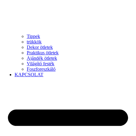
Tippek
trükkök
Dekor ötletek
Praktikus ötletek
Ajándék ötletek
Világító festék
Foszforeszkáló
KAPCSOLAT