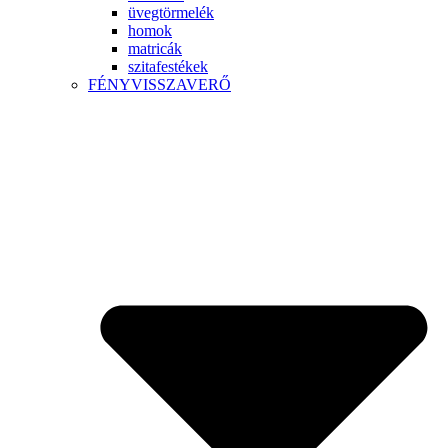
üvegtörmelék
homok
matricák
szitafestékek
FÉNYVISSZAVERŐ