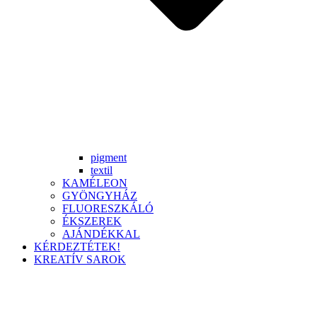
pigment
textil
KAMÉLEON
GYÖNGYHÁZ
FLUORESZKÁLÓ
ÉKSZEREK
AJÁNDÉKKAL
KÉRDEZTÉTEK!
KREATÍV SAROK