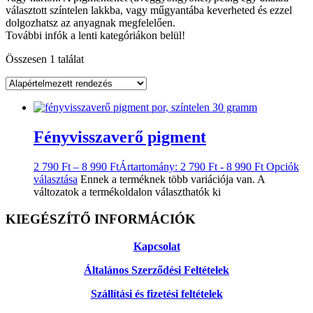
választott színtelen lakkba, vagy műgyantába keverheted és ezzel
dolgozhatsz az anyagnak megfelelően.
További infók a lenti kategóriákon belül!
Összesen 1 találat
Fényvisszaverő pigment
2 790
Ft
–
8 990
Ft
Ártartomány: 2 790 Ft - 8 990 Ft
Opciók
választása
Ennek a terméknek több variációja van. A
változatok a termékoldalon választhatók ki
KIEGÉSZÍTŐ INFORMÁCIÓK
Kapcsolat
Általános Szerződési Feltételek
Szállítási és fizetési feltételek