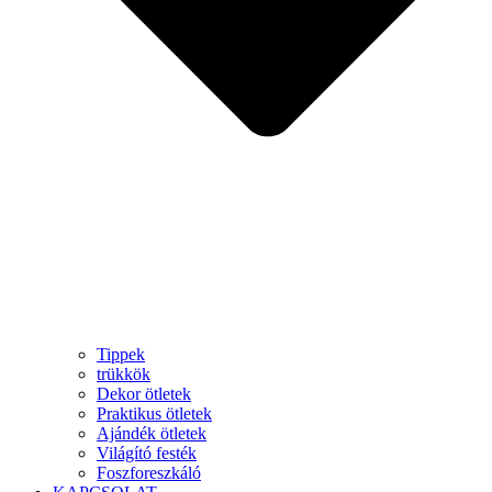
Tippek
trükkök
Dekor ötletek
Praktikus ötletek
Ajándék ötletek
Világító festék
Foszforeszkáló