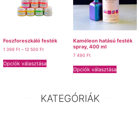
Foszforeszkáló festék
Kaméleon hatású festék
spray, 400 ml
1 399
Ft
–
12 500
Ft
7 490
Ft
Opciók választása
Opciók választása
KATEGÓRIÁK