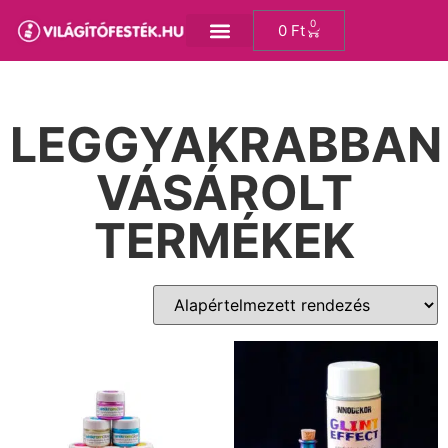
0
0
Ft
LEGGYAKRABBAN
VÁSÁROLT
TERMÉKEK