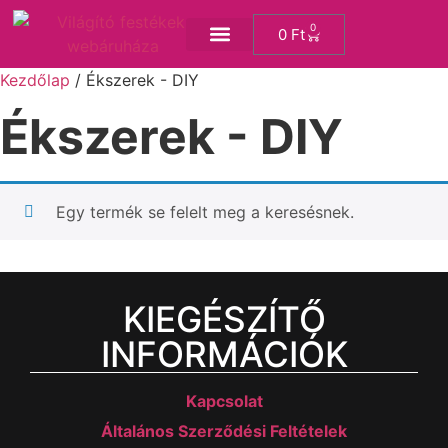
0
0
Ft
KREATÍV SAROK
Kezdőlap
/ Ékszerek - DIY
Ékszerek - DIY
Egy termék se felelt meg a keresésnek.
KIEGÉSZÍTŐ
INFORMÁCIÓK
Kapcsolat
Általános Szerződési Feltételek