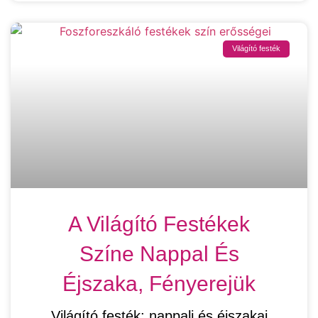
Világító festék
A Világító Festékek
Színe Nappal És
Éjszaka, Fényerejük
Világító festék: nappali és éjszakai