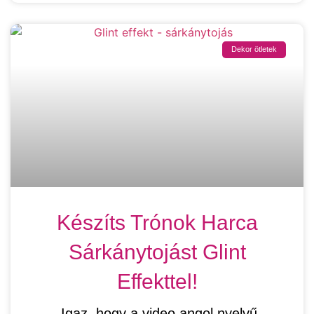
Dekor ötletek
Készíts Trónok Harca
Sárkánytojást Glint
Effekttel!
Igaz, hogy a video angol nyelvű,