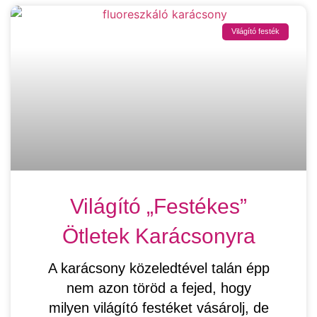
Világító festék
Világító „festékes”
Ötletek Karácsonyra
A karácsony közeledtével talán épp
nem azon töröd a fejed, hogy
milyen világító festéket vásárolj, de