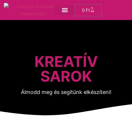
0
0
Ft
KREATÍV SAROK
KREATÍV
SAROK
Álmodd meg és segítünk elkészíteni!