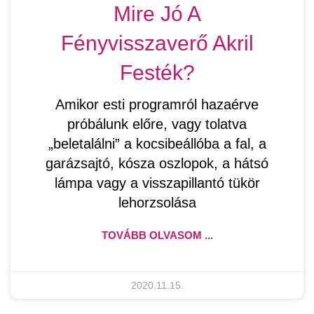
Mire Jó A
Fényvisszaverő Akril
Festék?
Amikor esti programról hazaérve
próbálunk előre, vagy tolatva
„beletalálni” a kocsibeállóba a fal, a
garázsajtó, kósza oszlopok, a hátsó
lámpa vagy a visszapillantó tükör
lehorzsolása
TOVÁBB OLVASOM ...
2020.11.15.