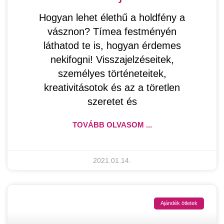
Hogyan lehet élethű a holdfény a
vásznon? Tímea festményén
láthatod te is, hogyan érdemes
nekifogni! Visszajelzéseitek,
személyes történeteitek,
kreativitásotok és az a töretlen
szeretet és
TOVÁBB OLVASOM ...
2021.01.14.
Ajándék ötletek