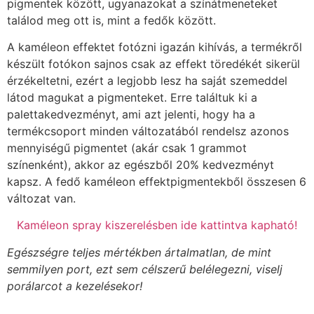
pigmentek között, ugyanazokat a színátmeneteket
találod meg ott is, mint a fedők között.
A kaméleon effektet fotózni igazán kihívás, a termékről
készült fotókon sajnos csak az effekt töredékét sikerül
érzékeltetni, ezért a legjobb lesz ha saját szemeddel
látod magukat a pigmenteket. Erre találtuk ki a
palettakedvezményt, ami azt jelenti, hogy ha a
termékcsoport minden változatából rendelsz azonos
mennyiségű pigmentet (akár csak 1 grammot
színenként), akkor az egészből 20% kedvezményt
kapsz. A fedő kaméleon effektpigmentekből összesen 6
változat van.
Kaméleon spray kiszerelésben ide kattintva kapható!
Egészségre teljes mértékben ártalmatlan, de mint
semmilyen port, ezt sem célszerű belélegezni, viselj
porálarcot a kezelésekor!