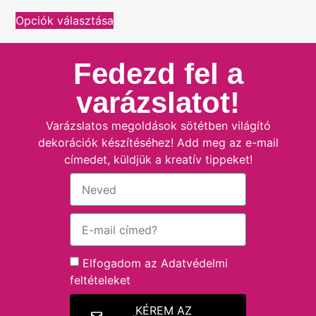
Opciók választása
Fedezd fel a
varázslatot!
Varázslatos megoldások sötétben világító
dekorációk készítéséhez! Add meg az e-mail
címedet, küldjük a kreatív tippeket!
Elfogadom az
Adatvédelmi
feltételeket
KÉREM AZ