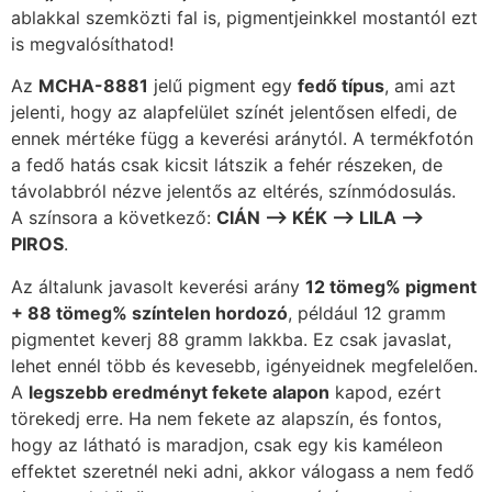
ablakkal szemközti fal is, pigmentjeinkkel mostantól ezt
is megvalósíthatod!
Az
MCHA-8881
jelű pigment egy
fedő típus
, ami azt
jelenti, hogy az alapfelület színét jelentősen elfedi, de
ennek mértéke függ a keverési aránytól. A termékfotón
a fedő hatás csak kicsit látszik a fehér részeken, de
távolabbról nézve jelentős az eltérés, színmódosulás.
A színsora a következő:
CIÁN –> KÉK –> LILA –>
PIROS
.
Az általunk javasolt keverési arány
12 tömeg% pigment
+ 88 tömeg% színtelen hordozó
, például 12 gramm
pigmentet keverj 88 gramm lakkba. Ez csak javaslat,
lehet ennél több és kevesebb, igényeidnek megfelelően.
A
legszebb eredményt fekete alapon
kapod, ezért
törekedj erre. Ha nem fekete az alapszín, és fontos,
hogy az látható is maradjon, csak egy kis kaméleon
effektet szeretnél neki adni, akkor válogass a nem fedő