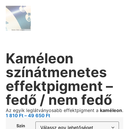
Kaméleon
színátmenetes
effektpigment –
fedő / nem fedő
Az egyik leglátványosabb effektpigment a
kaméleon
.
1 810
Ft
–
49 650
Ft
Szín