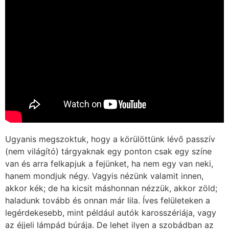
Ugyanis megszoktuk, hogy a körülöttünk lévő passzív
(nem világító) tárgyaknak egy ponton csak egy színe
van és arra felkapjuk a fejünket, ha nem egy van neki,
hanem mondjuk négy. Vagyis nézünk valamit innen,
akkor kék; de ha kicsit máshonnan nézzük, akkor zöld;
haladunk tovább és onnan már lila. Íves felületeken a
legérdekesebb, mint például autók karosszériája, vagy
az éjjeli lámpád búrája. De lehet ilyen a szobádban az