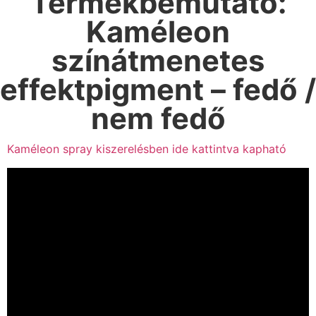
Termékbemutató:
Kaméleon
színátmenetes
effektpigment – fedő /
nem fedő
Kaméleon spray kiszerelésben ide kattintva kapható