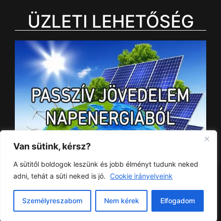
ÜZLETI LEHETŐSÉG
Van sütink, kérsz?
A sütitől boldogok leszünk és jobb élményt tudunk neked
Az oldal online fizetési szolgáltatását a Barion
adni, tehát a süti neked is jó.
Cookie irányelveink
szolgáltatja
Személyreszabom
Nem kérek
Elfogadom