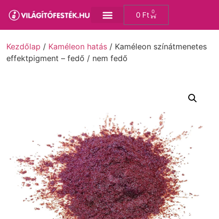
0
0
Ft
Kezdőlap
/
Kaméleon hatás
/ Kaméleon színátmenetes
effektpigment – fedő / nem fedő