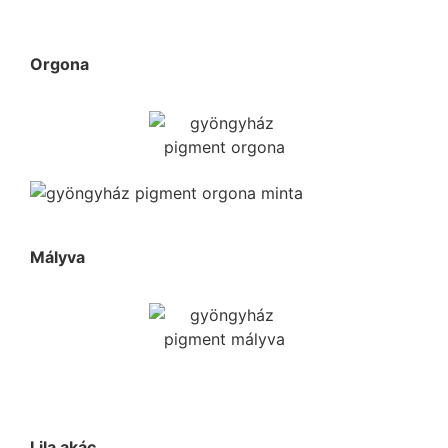
Orgona
Mályva
Lila akác