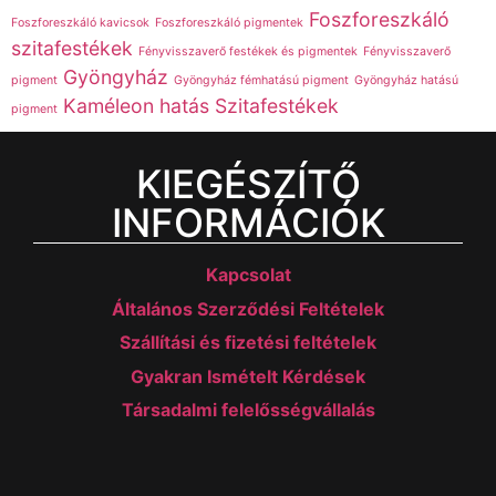
Foszforeszkáló
Foszforeszkáló kavicsok
Foszforeszkáló pigmentek
szitafestékek
Fényvisszaverő festékek és pigmentek
Fényvisszaverő
Gyöngyház
pigment
Gyöngyház fémhatású pigment
Gyöngyház hatású
Kaméleon hatás
Szitafestékek
pigment
KIEGÉSZÍTŐ
INFORMÁCIÓK
Kapcsolat
Általános Szerződési Feltételek
Szállítási és fizetési feltételek
Gyakran Ismételt Kérdések
Társadalmi felelősségvállalás