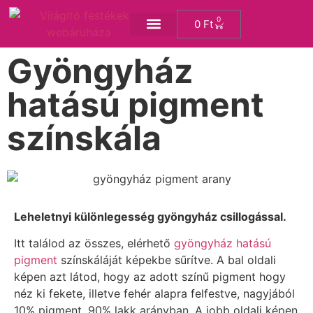
0
0
Ft
KREATÍV SAROK
Gyöngyház
hatású pigment
színskála
Leheletnyi különlegesség gyöngyház csillogással.
Itt találod az összes, elérhető
gyöngyház hatású
pigment
színskáláját képekbe sűrítve. A bal oldali
képen azt látod, hogy az adott színű pigment hogy
néz ki fekete, illetve fehér alapra felfestve, nagyjából
10% pigment, 90% lakk arányban. A jobb oldali képen