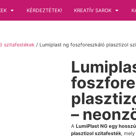
KEK
KÉRDEZTÉTEK!
KREATÍV SAROK
K
ó szitafestékek
/ Lumiplast ng foszforeszkáló plasztizol sz
Lumipla
foszfor
plasztiz
– neonz
A
LumiPlast NG egy hosszú u
plasztizol szitafesték
, mely