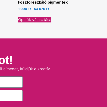
Foszforeszkáló pigmentek
1 990
Ft
–
54 070
Ft
Opciók választása
ot!
 címedet, küldjük a kreatív