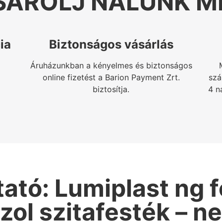
SÁROLJ NÁLUNK M
ia
Biztonságos vásárlás
Áruházunkban a kényelmes és biztonságos
online fizetést a Barion Payment Zrt.
szá
biztosítja.
4 n
tó: Lumiplast ng f
izol szitafesték – n