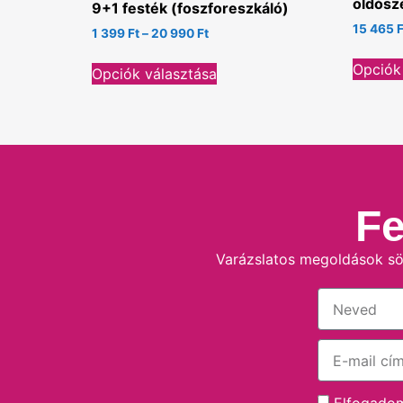
oldósz
9+1 festék (foszforeszkáló)
15 465
F
1 399
Ft
–
20 990
Ft
Opciók
Opciók választása
Fe
Varázslatos megoldások söt
Elfogado