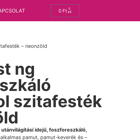
0
APCSOLAT
0
Ft
itafesték – neonzöld
st ng
eszkáló
ol szitafesték
öld
tánvilágítási idejű, foszforeszkáló,
 alkalmas pamut, pamut-keverék és –