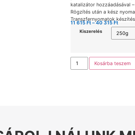
katalizátor hozzáadásával – 
Rögzítés után a kész nyomat
Transzfernyomatok készítésé
11 615
Ft
–
40 315
Ft
Kiszerelés
Kosárba teszem