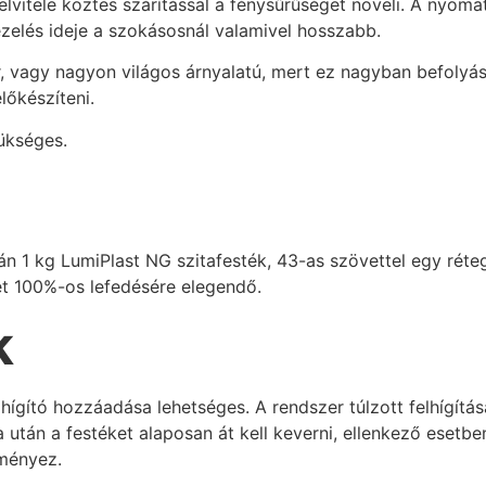
elvitele köztes szárítással a fénysűrűséget növeli. A nyom
elés ideje a szokásosnál valamivel hosszabb.
 vagy nagyon világos árnyalatú, mert ez nagyban befolyáso
előkészíteni.
ükséges.
ján 1 kg LumiPlast NG szitafesték, 43-as szövettel egy rét
et 100%-os lefedésére elegendő.
k
gító hozzáadása lehetséges. A rendszer túlzott felhígítá
a után a festéket alaposan át kell keverni, ellenkező esetb
dményez.