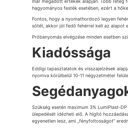
már megadott értékek alapján. Több réteg f
hagyományos festék esetében, ezért a hőkez
Fontos, hogy a nyomathordozó legyen fehér,
sötét, akkor jól fedő fehérrel kell az alapot 
Próbanyomás elvégzése minden esetben sz
Kiadóssága
Eddigi tapasztalatok és visszajelzések alap
nyomva körülbelül 10-11 négyzetméter felül
Segédanyago
Szükség esetén maximum 3% LumiPlast-DP hí
ülepedését idézheti elő. A hígító hozzáadás
egyenetlen lesz, ami „fényfoltosságot” ere