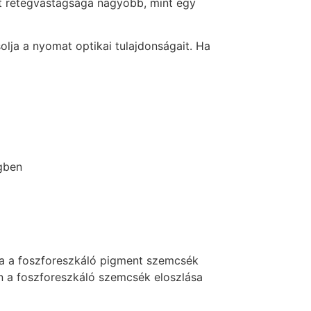
at rétegvastagsága nagyobb, mint egy
lja a nyomat optikai tulajdonságait. Ha
egben
sa a foszforeszkáló pigment szemcsék
en a foszforeszkáló szemcsék eloszlása