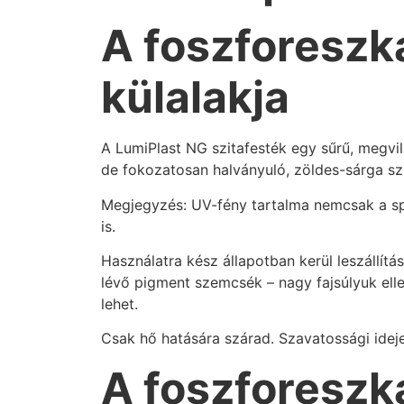
A foszforeszká
külalakja
A LumiPlast NG szitafesték egy sűrű, megvil
de fokozatosan halványuló, zöldes-sárga szín
Megjegyzés: UV-fény tartalma nemcsak a sp
is.
Használatra kész állapotban kerül leszállítá
lévő pigment szemcsék – nagy fajsúlyuk ell
lehet.
Csak hő hatására szárad. Szavatossági ideje
A foszforeszká