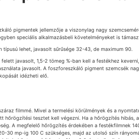
zkáló pigmentek jellemzője a viszonylag nagy szemcsemére
egyben speciális alkalmazásbeli követelményeket is támasz
 típusú lehet, javasolt sűrűsége 32-43, de maximum 90.
elett javasolt, 1,5-2 tömeg %-ban kell a festékhez keverni, 
használata javasolt. A foszforeszkáló pigment szemcsék na
opását idézheti elő.
záraz filmmé. Mivel a termelési körülmények és a nyomtato
 hőrögzítési tesztet kell végezni. Ha a hőrögzítés hibás, 
eség. A megfelelő hőrögzítés érdekében a festékfilmnek 14
0-30 mp-ig 100 C szükséges, majd az utolsó szín rányomás