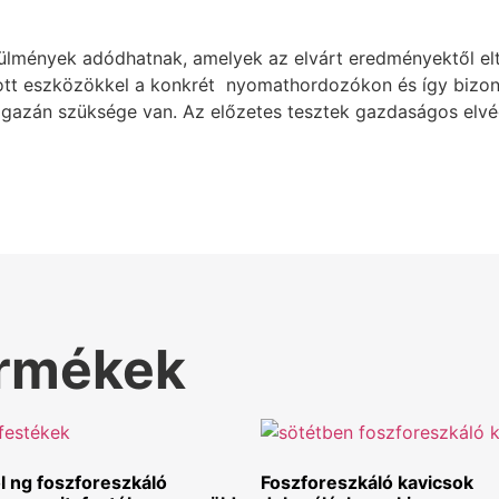
rülmények adódhatnak, amelyek az elvárt eredményektől el
ott eszközökkel a konkrét nyomathordozókon és így bizon
k igazán szüksége van. Az előzetes tesztek gazdaságos el
ermékek
l ng foszforeszkáló
Foszforeszkáló kavicsok