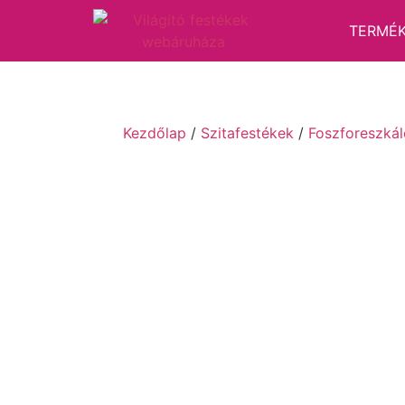
TERMÉ
Kezdőlap
/
Szitafestékek
/
Foszforeszkál