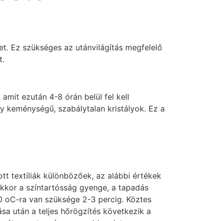
t. Ez szükséges az utánvilágítás megfelelő
t.
amit ezután 4-8 órán belül fel kell
gy keménységű, szabálytalan kristályok. Ez a
tt textíliák különbözőek, az alábbi értékek
akkor a színtartósság gyenge, a tapadás
0 oC-ra van szüksége 2-3 percig. Köztes
a után a teljes hőrögzítés következik a