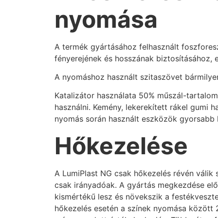
nyomása
A termék gyártásához felhasznált foszfores
fényerejének és hosszának biztosításához, 
A nyomáshoz használt szitaszövet bármilyen
Katalizátor használata 50% műszál-tartalom f
használni. Kemény, lekerekített rákel gumi 
nyomás során használt eszközök gyorsabb k
Hőkezelése
A LumiPlast NG csak hőkezelés révén válik s
csak irányadóak. A gyártás megkezdése előtt
kismértékű lesz és növekszik a festékveszt
hőkezelés esetén a színek nyomása között 2