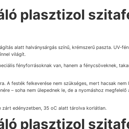
ló plasztizol szita
ágítás alatt halványsárgás színű, krémszerű paszta. UV-fén
nel világít.
eciális fényforrásoknak van, hanem a fénycsöveknek, tak
sra. A festék felkeverése nem szükséges, mert hacsak nem l
enére – soha nem ülepednek le, de a nyomáshoz megfelelő á
 zárt edényzetben, 35 oC alatt tárolva korlátlan.
ló plasztizol szita