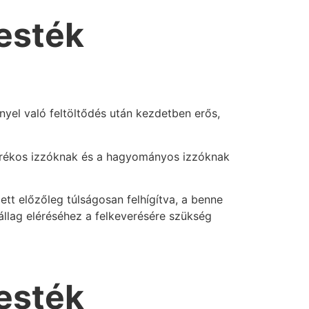
festék
nyel való feltöltődés után kezdetben erős,
arékos izzóknak és a hagyományos izzóknak
ett előzőleg túlságosan felhígítva, a benne
llag eléréséhez a felkeverésére szükség
festék