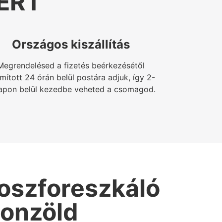
ERT
Országos kiszállítás
Megrendelésed a fizetés beérkezésétől
mított 24 órán belül postára adjuk, így 2-
apon belül kezedbe veheted a csomagod.
oszforeszkáló
eonzöld